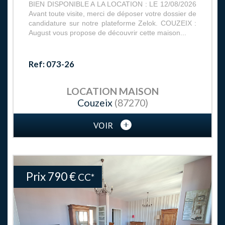
BIEN DISPONIBLE A LA LOCATION : LE 12/08/2026
Avant toute visite, merci de déposer votre dossier de
candidature sur notre plateforme Zelok. COUZEIX :
August vous propose de découvrir cette maison...
Ref: 073-26
LOCATION
MAISON
Couzeix
(87270)
VOIR
Prix
790 €
CC*