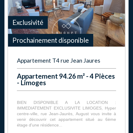
Exclusivité
Prochainement disponible
Appartement T4 rue Jean Jaures
Appartement 94.26 m² - 4 Pièces
- Limoges
BIEN DISPONIBLE A LA LOCATION :
IMMEDIATEMENT EXCLUSIVITE LIMOGES, Hyper
centre-ville, rue Jean-Jaurès, August vous invite à
venir découvrir cet appartement situé au 6ème
étage d'une résidence...