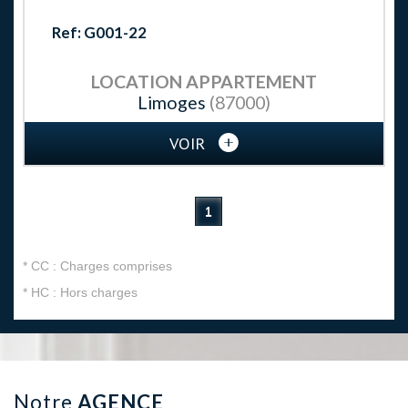
Ref: G001-22
LOCATION
APPARTEMENT
Limoges
(87000)
VOIR
1
* CC : Charges comprises
* HC : Hors charges
Notre
AGENCE