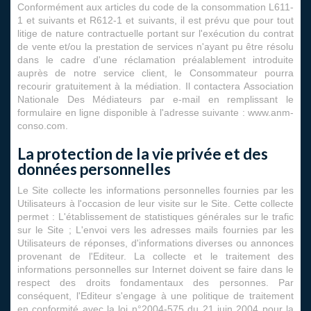
Conformément aux articles du code de la consommation L611-
1 et suivants et R612-1 et suivants, il est prévu que pour tout
litige de nature contractuelle portant sur l'exécution du contrat
de vente et/ou la prestation de services n'ayant pu être résolu
dans le cadre d'une réclamation préalablement introduite
auprès de notre service client, le Consommateur pourra
recourir gratuitement à la médiation. Il contactera Association
Nationale Des Médiateurs par e-mail en remplissant le
formulaire en ligne disponible à l'adresse suivante : www.anm-
conso.com.
La protection de la vie privée et des
données personnelles
Le Site collecte les informations personnelles fournies par les
Utilisateurs à l'occasion de leur visite sur le Site. Cette collecte
permet : L'établissement de statistiques générales sur le trafic
sur le Site ; L'envoi vers les adresses mails fournies par les
Utilisateurs de réponses, d'informations diverses ou annonces
provenant de l'Editeur. La collecte et le traitement des
informations personnelles sur Internet doivent se faire dans le
respect des droits fondamentaux des personnes. Par
conséquent, l'Editeur s'engage à une politique de traitement
en conformité avec la loi n°2004-575 du 21 juin 2004 pour la