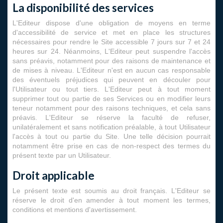
La disponibilité des services
L'Editeur dispose d'une obligation de moyens en terme
d'accessibilité de service et met en place les structures
nécessaires pour rendre le Site accessible 7 jours sur 7 et 24
heures sur 24. Néanmoins, L'Editeur peut suspendre l'accès
sans préavis, notamment pour des raisons de maintenance et
de mises à niveau. L'Editeur n'est en aucun cas responsable
des éventuels préjudices qui peuvent en découler pour
l'Utilisateur ou tout tiers. L'Editeur peut à tout moment
supprimer tout ou partie de ses Services ou en modifier leurs
teneur notamment pour des raisons techniques, et cela sans
préavis. L'Editeur se réserve la faculté de refuser,
unilatéralement et sans notification préalable, à tout Utilisateur
l'accès à tout ou partie du Site. Une telle décision pourrait
notamment être prise en cas de non-respect des termes du
présent texte par un Utilisateur.
Droit applicable
Le présent texte est soumis au droit français. L'Editeur se
réserve le droit d'en amender à tout moment les termes,
conditions et mentions d'avertissement.