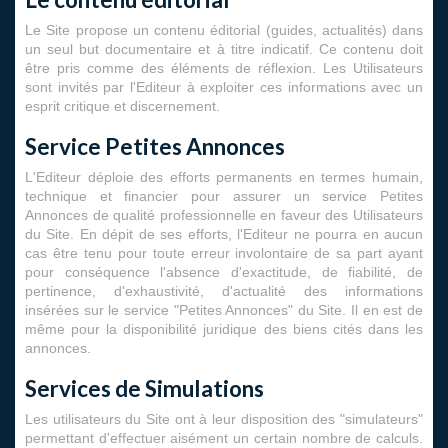
Le Site propose un contenu éditorial (guides, actualités) dans
un seul but documentaire et à titre indicatif. Ce contenu doit
être pris comme des éléments de réflexion. Les Utilisateurs
sont invités par l'Editeur à exploiter ces informations avec un
esprit critique et discernement.
Service Petites Annonces
L'Editeur déploie des efforts permanents en termes humain,
technique et financier pour assurer un service Petites
Annonces de qualité professionnelle en faveur des Utilisateurs
du Site. En dépit de ses efforts, l'Editeur ne pourra en aucun
cas être tenu pour toute erreur involontaire de sa part ayant
pour conséquence l'absence d'exactitude, de fiabilité, de
pertinence, d'exhaustivité, d'actualité des informations
insérées sur le service "Petites Annonces" du Site. Il en est de
même pour la disponibilité juridique des biens cités dans les
annonces.
Services de Simulations
Les utilisateurs du Site ont à leur disposition des "simulateurs"
permettant d'effectuer aisément un certain nombre de calculs.