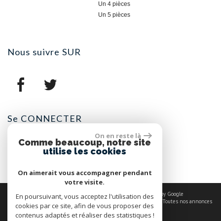
Un 4 pièces
Un 5 pièces
nous suivre
SUR
se
CONNECTER
On en reste là
Comme beaucoup, notre site
Espace propriétaires
utilise les cookies
On aimerait vous accompagner pendant
votre visite.
© 2026 | Tous droits réservés | Traduction powered by Google
En poursuivant, vous acceptez l'utilisation des
Plan du site
-
Mentions légales
-
Nos honoraires
-
Liens
-
Admin
-
Toutes nos annonces
cookies par ce site, afin de vous proposer des
contenus adaptés et réaliser des statistiques !
Site internet compatible multi-supports,