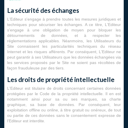
La sécurité des échanges
L'Editeur s'engage à prendre toutes les mesures juridiques et
techniques pour sécuriser les échanges. A ce titre, L'Editeur
s'engage à une obligation de moyen pour bloquer les
détournements de données, et à respecter les
réglementations applicables. Néanmoins, les Utilisateurs du
Site connaissent les particularités techniques du réseau
Internet et les risques afférents. Par conséquent, L'Editeur ne
peut garantir à ses Utilisateurs que les données échangées via
les services proposés par le Site ne soient pas récoltées de
façon frauduleuse par des tiers.
Les droits de propriété intellectuelle
L'Editeur est titulaire de droits concernant certaines données
protégées par le Code de la propriété intellectuelle. Il en est
notamment ainsi pour sa ou ses marques, sa charte
graphique, sa base de données. Par conséquent, leur
exploitation offline ou online, à titre gratuit ou onéreux, de tout
ou partie de ces données sans le consentement expresse de
l'Editeur est interdite.