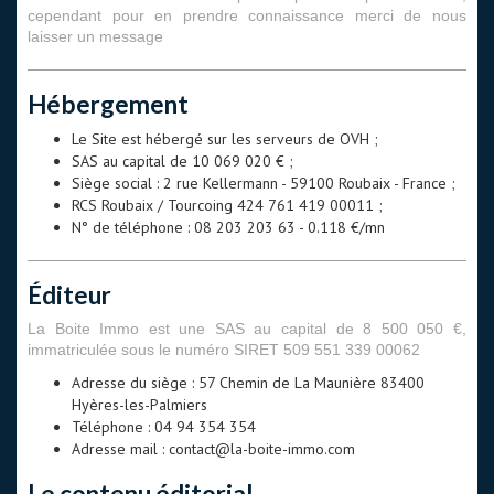
cependant pour en prendre connaissance merci de nous
laisser un message
Hébergement
Le Site est hébergé sur les serveurs de OVH ;
SAS au capital de 10 069 020 € ;
Siège social : 2 rue Kellermann - 59100 Roubaix - France ;
RCS Roubaix / Tourcoing 424 761 419 00011 ;
N° de téléphone : 08 203 203 63 - 0.118 €/mn
Éditeur
La Boite Immo est une SAS au capital de 8 500 050 €,
immatriculée sous le numéro SIRET 509 551 339 00062
Adresse du siège : 57 Chemin de La Maunière 83400
Hyères-les-Palmiers
Téléphone : 04 94 354 354
Adresse mail : contact@la-boite-immo.com
Le contenu éditorial