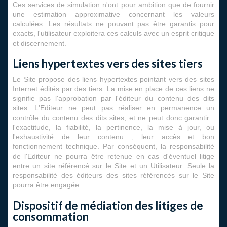
Ces services de simulation n'ont pour ambition que de fournir
une estimation approximative concernant les valeurs
calculées. Les résultats ne pouvant pas être garantis pour
exacts, l'utilisateur exploitera ces calculs avec un esprit critique
et discernement.
Liens hypertextes vers des sites tiers
Le Site propose des liens hypertextes pointant vers des sites
Internet édités par des tiers. La mise en place de ces liens ne
signifie pas l'approbation par l'éditeur du contenu des dits
sites. L'Editeur ne peut pas réaliser en permanence un
contrôle du contenu des dits sites, et ne peut donc garantir :
l'exactitude, la fiabilité, la pertinence, la mise à jour, ou
l'exhaustivité de leur contenu ; leur accès et bon
fonctionnement technique. Par conséquent, la responsabilité
de l'Editeur ne pourra être retenue en cas d'éventuel litige
entre un site référencé sur le Site et un Utilisateur. Seule la
responsabilité des éditeurs des sites référencés sur le Site
pourra être engagée.
Dispositif de médiation des litiges de
consommation