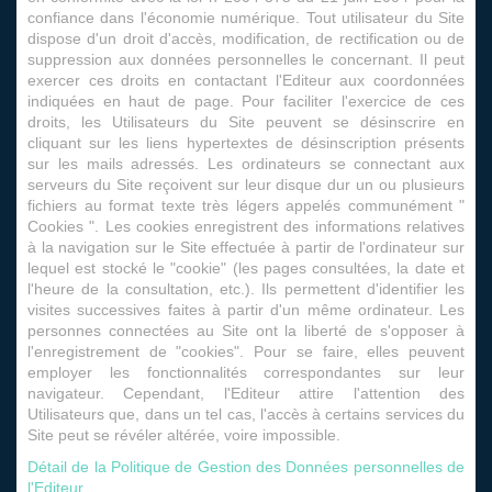
confiance dans l'économie numérique. Tout utilisateur du Site
dispose d'un droit d'accès, modification, de rectification ou de
suppression aux données personnelles le concernant. Il peut
exercer ces droits en contactant l'Editeur aux coordonnées
indiquées en haut de page. Pour faciliter l'exercice de ces
droits, les Utilisateurs du Site peuvent se désinscrire en
cliquant sur les liens hypertextes de désinscription présents
sur les mails adressés. Les ordinateurs se connectant aux
serveurs du Site reçoivent sur leur disque dur un ou plusieurs
fichiers au format texte très légers appelés communément "
Cookies ". Les cookies enregistrent des informations relatives
à la navigation sur le Site effectuée à partir de l'ordinateur sur
lequel est stocké le "cookie" (les pages consultées, la date et
l'heure de la consultation, etc.). Ils permettent d'identifier les
visites successives faites à partir d'un même ordinateur. Les
personnes connectées au Site ont la liberté de s'opposer à
l'enregistrement de "cookies". Pour se faire, elles peuvent
employer les fonctionnalités correspondantes sur leur
navigateur. Cependant, l'Editeur attire l'attention des
Utilisateurs que, dans un tel cas, l'accès à certains services du
Site peut se révéler altérée, voire impossible.
Détail de la Politique de Gestion des Données personnelles de
l'Editeur