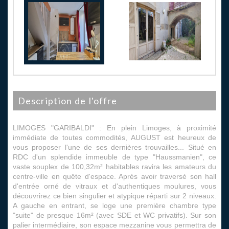
description de l'offre
LIMOGES "GARIBALDI" : En plein Limoges, à proximité
immédiate de toutes commodités, AUGUST est heureux de
vous proposer l'une de ses dernières trouvailles... Situé en
RDC d'un splendide immeuble de type "Haussmanien", ce
vaste souplex de 100,32m² habitables ravira les amateurs du
centre-ville en quête d'espace. Aprés avoir traversé son hall
d'entrée orné de vitraux et d'authentiques moulures, vous
découvrirez ce bien singulier et atypique réparti sur 2 niveaux.
A gauche en entrant, se loge une première chambre type
"suite" de presque 16m² (avec SDE et WC privatifs). Sur son
palier intermédiaire, son espace mezzanine vous permettra de