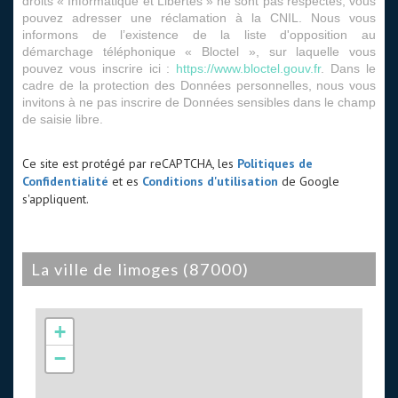
droits « Informatique et Libertés » ne sont pas respectés, vous
pouvez adresser une réclamation à la CNIL. Nous vous
informons de l’existence de la liste d'opposition au
démarchage téléphonique « Bloctel », sur laquelle vous
pouvez vous inscrire ici :
https://www.bloctel.gouv.fr
. Dans le
cadre de la protection des Données personnelles, nous vous
invitons à ne pas inscrire de Données sensibles dans le champ
de saisie libre.
Ce site est protégé par reCAPTCHA, les
Politiques de
Confidentialité
et es
Conditions d'utilisation
de Google
s'appliquent.
la ville de limoges (87000)
+
−