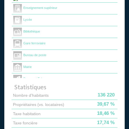
Enseignement supérieur
Lycée
Bibliothèque
Gare ferroviaire
Bureau de poste
Mairie
Presse et Tabac
Statistiques
136 220
Nombre d'habitants
39,67 %
Propriétaires (vs. locataires)
18,46 %
Taxe habitation
17,74 %
Taxe foncière