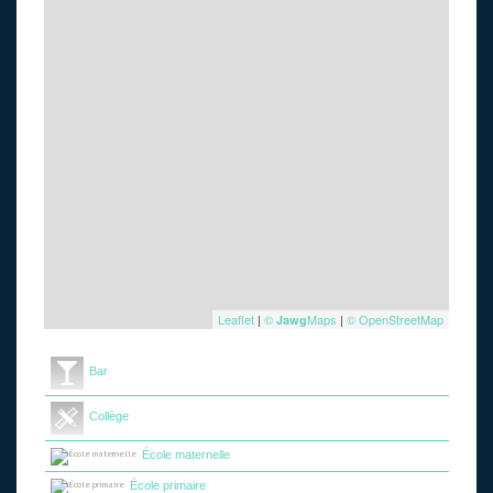
Leaflet
|
©
Maps
|
© OpenStreetMap
Jawg
Bar
Collège
École maternelle
École primaire