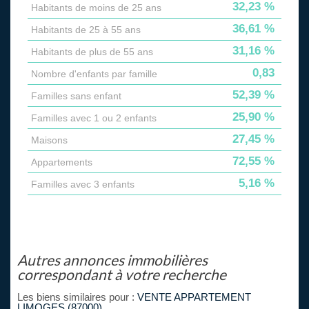
32,23 %
Habitants de moins de 25 ans
36,61 %
Habitants de 25 à 55 ans
31,16 %
Habitants de plus de 55 ans
0,83
Nombre d'enfants par famille
52,39 %
Familles sans enfant
25,90 %
Familles avec 1 ou 2 enfants
27,45 %
Maisons
72,55 %
Appartements
5,16 %
Familles avec 3 enfants
autres annonces immobilières
correspondant à votre recherche
Les biens similaires pour :
VENTE APPARTEMENT
LIMOGES (87000)