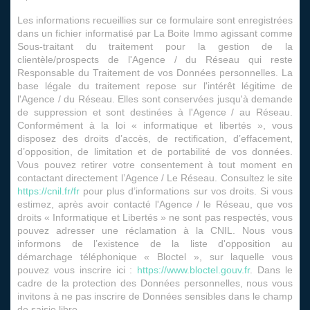
Les informations recueillies sur ce formulaire sont enregistrées
dans un fichier informatisé par La Boite Immo agissant comme
Sous-traitant du traitement pour la gestion de la
clientèle/prospects de l'Agence / du Réseau qui reste
Responsable du Traitement de vos Données personnelles. La
base légale du traitement repose sur l'intérêt légitime de
l'Agence / du Réseau. Elles sont conservées jusqu'à demande
de suppression et sont destinées à l'Agence / au Réseau.
Conformément à la loi « informatique et libertés », vous
disposez des droits d’accès, de rectification, d’effacement,
d’opposition, de limitation et de portabilité de vos données.
Vous pouvez retirer votre consentement à tout moment en
contactant directement l’Agence / Le Réseau. Consultez le site
https://cnil.fr/fr
pour plus d’informations sur vos droits. Si vous
estimez, après avoir contacté l'Agence / le Réseau, que vos
droits « Informatique et Libertés » ne sont pas respectés, vous
pouvez adresser une réclamation à la CNIL. Nous vous
informons de l’existence de la liste d'opposition au
démarchage téléphonique « Bloctel », sur laquelle vous
pouvez vous inscrire ici :
https://www.bloctel.gouv.fr
. Dans le
cadre de la protection des Données personnelles, nous vous
invitons à ne pas inscrire de Données sensibles dans le champ
de saisie libre.