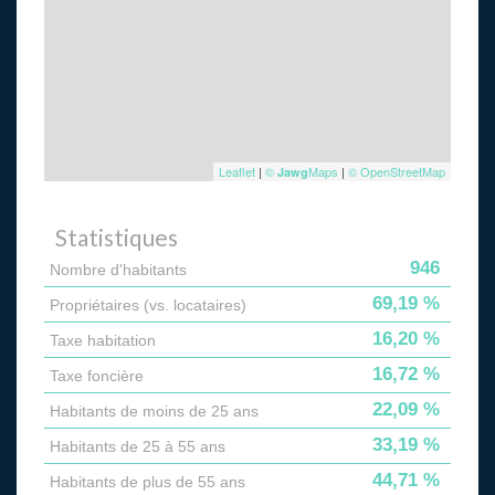
Leaflet
|
©
Maps
|
© OpenStreetMap
Jawg
Statistiques
946
Nombre d'habitants
69,19 %
Propriétaires (vs. locataires)
16,20 %
Taxe habitation
16,72 %
Taxe foncière
22,09 %
Habitants de moins de 25 ans
33,19 %
Habitants de 25 à 55 ans
44,71 %
Habitants de plus de 55 ans