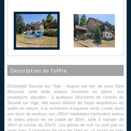
description de l'offre
Exclusivité Sauviat sur Vige : August est fier de vous faire
découvrir cette belle maison limousine en pierre, aux
prestations abouties : à quelques kilomètres de l'entrée de
Sauviat sur Vige, elle saura séduire de futurs acquéreurs en
quête de nature, à la recherche d'espaces verts. Lovés dans
son écrin de verdure, ses 190m² habitables s'articulent autour
de belles pièces de vie (salon de 35m², salle à manger de
28m² et cuisine de 22m²). Les pièces de nuit ne sont pas en
reste avec 3 chambres de plus de 15m² et un studio de près