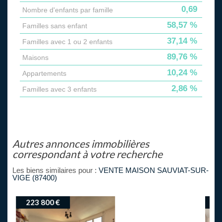
0,69
Nombre d'enfants par famille
58,57 %
Familles sans enfant
37,14 %
Familles avec 1 ou 2 enfants
89,76 %
Maisons
10,24 %
Appartements
2,86 %
Familles avec 3 enfants
autres annonces immobilières
correspondant à votre recherche
Les biens similaires pour :
VENTE MAISON SAUVIAT-SUR-
VIGE (87400)
203 000 €