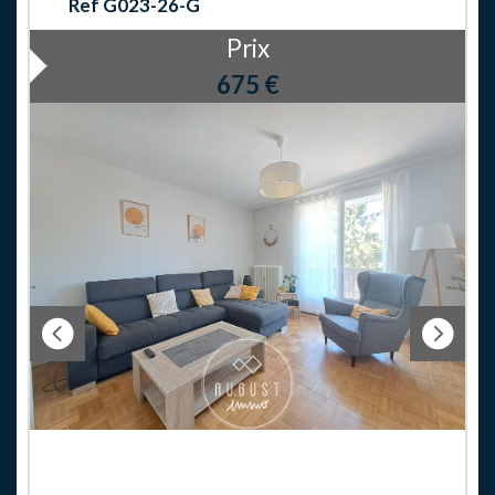
Ref G023-26-G
Prix
675 €