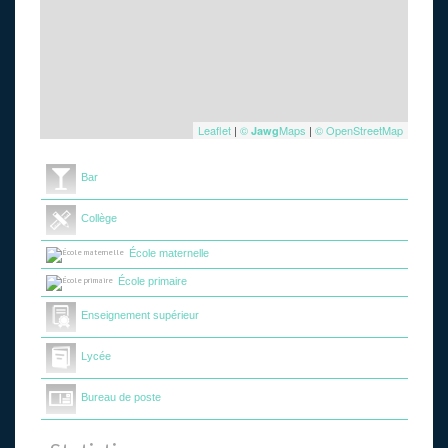
Leaflet
|
©
Maps
|
© OpenStreetMap
Jawg
Bar
Collège
École maternelle
École primaire
Enseignement supérieur
Lycée
Bureau de poste