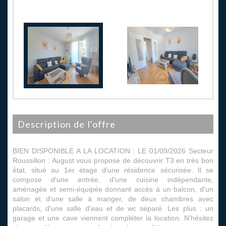
description de l'offre
BIEN DISPONIBLE A LA LOCATION : LE 01/09/2026 Secteur
Roussillon : August vous propose de découvrir T3 en très bon
état, situé au 1er étage d'une résidence sécurisée. Il se
compose d'une entrée, d'une cuisine indépendante,
aménagée et semi-équipée donnant accès à un balcon, d'un
salon et d'une salle à manger, de deux chambres avec
placards, d'une salle d'eau et de wc séparé. Les plus : un
garage et une cave viennent compléter la location. N'hésitez