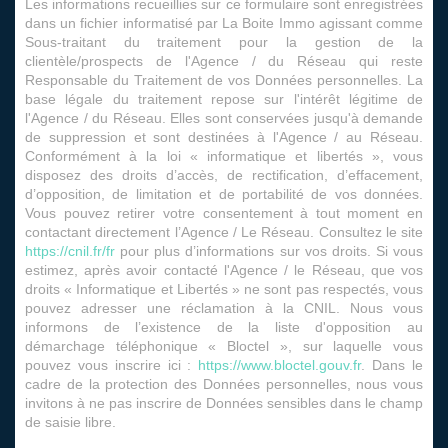
Les informations recueillies sur ce formulaire sont enregistrées
dans un fichier informatisé par La Boite Immo agissant comme
Sous-traitant du traitement pour la gestion de la
clientèle/prospects de l'Agence / du Réseau qui reste
Responsable du Traitement de vos Données personnelles. La
base légale du traitement repose sur l'intérêt légitime de
l'Agence / du Réseau. Elles sont conservées jusqu'à demande
de suppression et sont destinées à l'Agence / au Réseau.
Conformément à la loi « informatique et libertés », vous
disposez des droits d’accès, de rectification, d’effacement,
d’opposition, de limitation et de portabilité de vos données.
Vous pouvez retirer votre consentement à tout moment en
contactant directement l’Agence / Le Réseau. Consultez le site
https://cnil.fr/fr
pour plus d’informations sur vos droits. Si vous
estimez, après avoir contacté l'Agence / le Réseau, que vos
droits « Informatique et Libertés » ne sont pas respectés, vous
pouvez adresser une réclamation à la CNIL. Nous vous
informons de l’existence de la liste d'opposition au
démarchage téléphonique « Bloctel », sur laquelle vous
pouvez vous inscrire ici :
https://www.bloctel.gouv.fr
. Dans le
cadre de la protection des Données personnelles, nous vous
invitons à ne pas inscrire de Données sensibles dans le champ
de saisie libre.