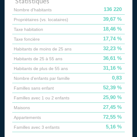
Statistiques
136 220
Nombre d'habitants
39,67 %
Propriétaires (vs. locataires)
18,46 %
Taxe habitation
17,74 %
Taxe foncière
32,23 %
Habitants de moins de 25 ans
36,61 %
Habitants de 25 à 55 ans
31,16 %
Habitants de plus de 55 ans
0,83
Nombre d'enfants par famille
52,39 %
Familles sans enfant
25,90 %
Familles avec 1 ou 2 enfants
27,45 %
Maisons
72,55 %
Appartements
5,16 %
Familles avec 3 enfants