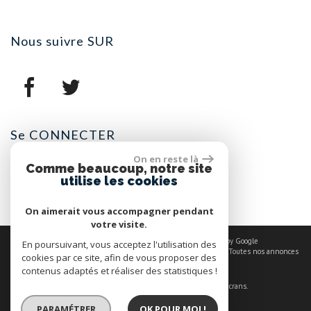
nous suivre
SUR
se
CONNECTER
On en reste là
Comme beaucoup, notre site
Espace propriétaires
utilise les cookies
On aimerait vous accompagner pendant
votre visite.
© 2026 | Tous droits réservés | Traduction powered by Google
En poursuivant, vous acceptez l'utilisation des
Plan du site
-
Mentions légales
-
Nos honoraires
-
Liens
-
Admin
-
Toutes nos annonces
cookies par ce site, afin de vous proposer des
contenus adaptés et réaliser des statistiques !
Site internet compatible multi-supports,
un seul site adaptable à tous les types d'écrans.
PARAMÉTRER
OK POUR MOI !