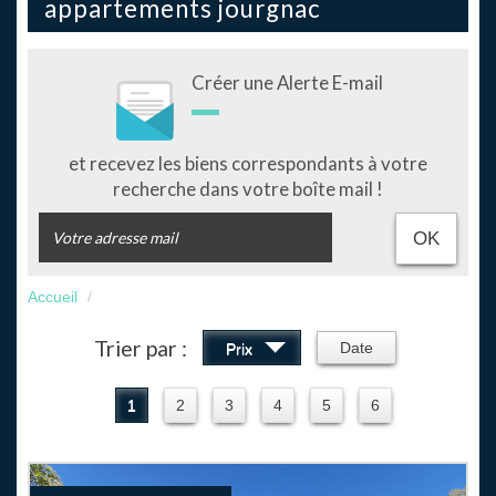
appartements jourgnac
Créer une Alerte E-mail
et recevez les biens correspondants à votre
recherche dans votre boîte mail !
OK
Accueil
Trier par :
Date
Prix
1
2
3
4
5
6