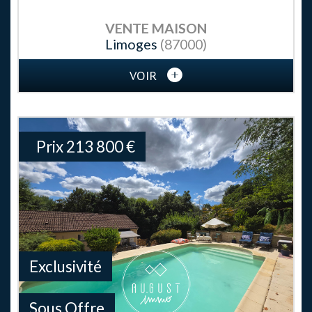
VENTE
MAISON
Limoges
(87000)
VOIR
Prix
213 800
€
Exclusivité
Sous Offre