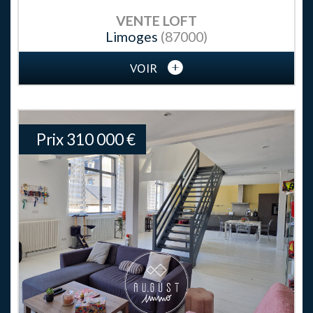
VENTE
LOFT
Limoges
(87000)
VOIR
Prix
310 000
€