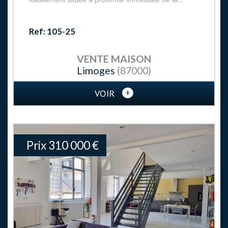
Ref: 105-25
VENTE
MAISON
Limoges
(87000)
VOIR
Prix
310 000
€