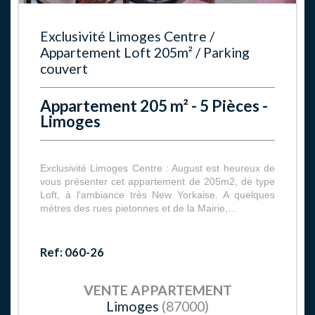
Exclusivité Limoges Centre /
Appartement Loft 205m² / Parking
couvert
Appartement 205 m² - 5 Pièces -
Limoges
Exclusivité Limoges Centre : August est heureux de
vous présenter cet appartement de 205m2, de type
Loft, à l'ambiance très New Yorkaise. A quelques
mètres des rues pietonnes et de la Mairie,...
Ref: 060-26
VENTE
APPARTEMENT
Limoges
(87000)