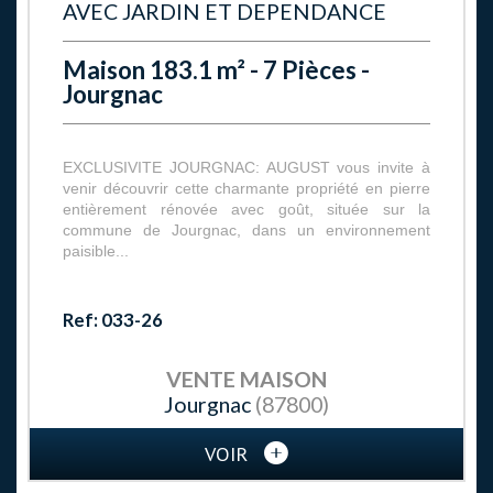
AVEC JARDIN ET DEPENDANCE
Maison 183.1 m² - 7 Pièces -
Jourgnac
EXCLUSIVITE JOURGNAC: AUGUST vous invite à
venir découvrir cette charmante propriété en pierre
entièrement rénovée avec goût, située sur la
commune de Jourgnac, dans un environnement
paisible...
Ref: 033-26
VENTE
MAISON
Jourgnac
(87800)
VOIR