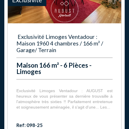
Exclusivité Limoges Ventadour :
Maison 1960 4 chambres / 166 m² /
Garage/ Terrain
Maison 166 m² - 6 Pièces -
Limoges
Exclusivité Limoges Ventadour : AUGUST est
heureux de vous présenter sa dernière trouvaille à
l'atmosphère très sixties !! Parfaitement entretenue
et soigneusement aménagée, il s'agit d'une... Les...
Ref: 098-25