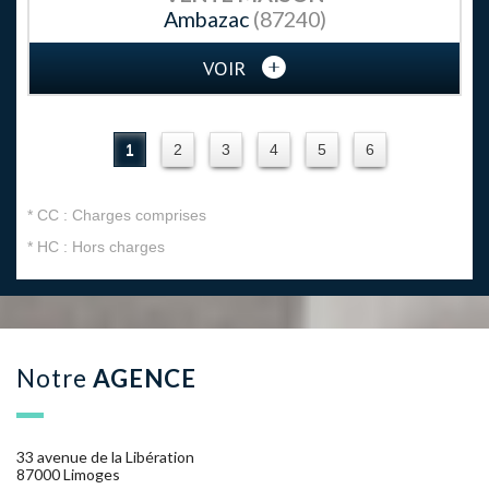
Ambazac
(87240)
VOIR
1
2
3
4
5
6
* CC : Charges comprises
* HC : Hors charges
Notre
AGENCE
33 avenue de la Libération
87000 Limoges