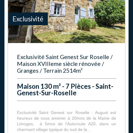
Exclusivité
Exclusivité Saint Genest Sur Roselle /
Maison XVIIIeme siècle rénovée /
Granges / Terrain 2514m²
Maison 130 m² - 7 Pièces - Saint-
Genest-Sur-Roselle
Exclusivité Saint Genest sur Roselle : August est
heureux de vous amener à 20mns de la Mairie de
Limoges, à 5mns de l'Autoroute A20, dans un
charmant village typique du sud de la...