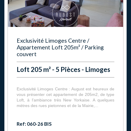
Exclusivité Limoges Centre /
Appartement Loft 205m² / Parking
couvert
Loft 205 m² - 5 Pièces - Limoges
Exclusivité Limoges Centre : August est heureux de
vous présenter cet appartement de 205m2, de type
Loft, à l'ambiance très New Yorkaise. A quelques
mètres des rues pietonnes et de la Mairie,...
Ref: 060-26 BIS