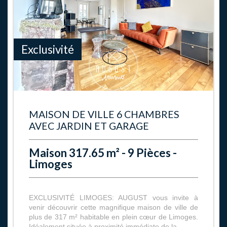
Exclusivité
MAISON DE VILLE 6 CHAMBRES
AVEC JARDIN ET GARAGE
Maison 317.65 m² - 9 Pièces -
Limoges
EXCLUSIVITÉ LIMOGES: AUGUST vous invite à
venir découvrir cette magnifique maison de ville de
plus de 317 m² habitable en plein cœur de Limoges.
Idéalement située à proximité immédiate de la...