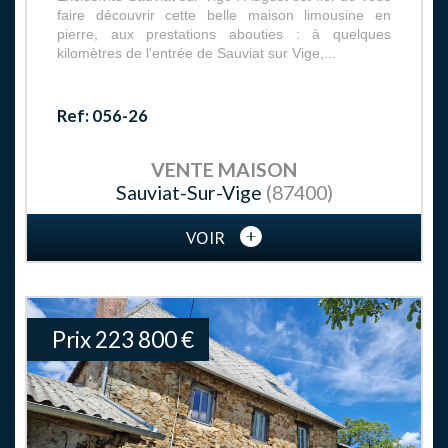
faire découvrir cette belle maison limousine en
pierre, aux prestations abouties : à quelques
kilomètres de l'entrée de Sauviat sur Vige,...
Ref: 056-26
VENTE
MAISON
Sauviat-Sur-Vige
(87400)
VOIR
Prix
223 800
€