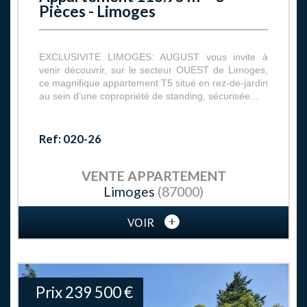
Pièces - Limoges
EXCLUSIVITE LIMOGES: AUGUST vous invite à
venir découvrir, sur le secteur OUEST de Limoges,
ce magnifique appartement T5 situé en rez-de-jardin
au sein d’une copropriété de standing, sécurisée...
Ref: 020-26
VENTE
APPARTEMENT
Limoges
(87000)
VOIR
Prix
239 500
€