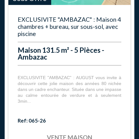
EXCLUSIVITE "AMBAZAC" : Maison 4
chambres + bureau, sur sous-sol, avec
piscine
Maison 131.5 m² - 5 Pièces -
Ambazac
EXCLUSIVITE "AMBAZAC" : AUGUST vous invite à
découvrir cette jolie maison des années 80 nichée
dans un cadre enchanteur. Située dans une impasse
au calme entourée de verdure et à seulement
3min...
Ref: 065-26
VENTE
MAISON