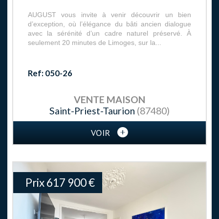
AUGUST vous invite à venir découvrir un bien
d’exception, où l’élégance du bâti ancien dialogue
avec la sérénité d’un cadre naturel préservé. À
seulement 20 minutes de Limoges, sur la...
Ref: 050-26
VENTE
MAISON
Saint-Priest-Taurion
(87480)
VOIR
Prix
617 900
€