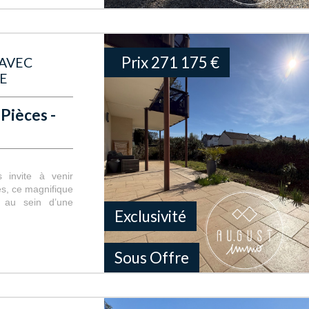
Prix
271 175
€
AVEC
E
Pièces -
invite à venir
s, ce magnifique
n au sein d’une
Exclusivité
Sous Offre