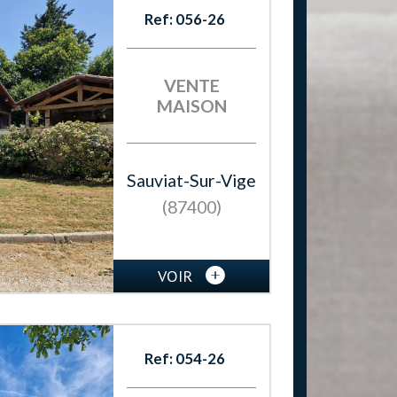
Ref: 056-26
VENTE
MAISON
Sauviat-Sur-Vige
(87400)
VOIR
Ref: 054-26