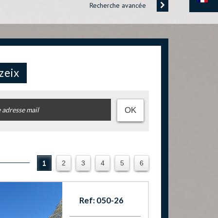
Recherche avancée
zeix
OK
1
2
3
4
5
6
Ref: 050-26