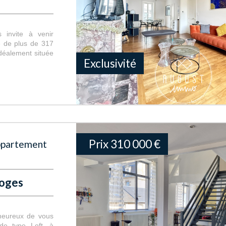
invite à venir
e de plus de 317
déalement située
Exclusivité
Prix
310 000
€
Appartement
moges
 heureux de vous
de type Loft, à