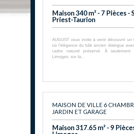
Maison 340 m² - 7 Pièces - 
Priest-Taurion
AUGUST vous invite à venir découvrir un b
où l’élégance du bâti ancien dialogue avec
cadre naturel préservé. À seulement
Limoges, sur la...
MAISON DE VILLE 6 CHAMBR
JARDIN ET GARAGE
Maison 317.65 m² - 9 Pièces