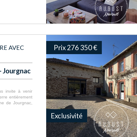
Prix
276 350
€
RE AVEC
- Jourgnac
invite à venir
erre entièrement
ne de Jourgnac,
Exclusivité