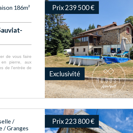
Prix
239 500
€
Maison 186m²
Sauviat-
ier de vous faire
 en pierre, aux
es de l'entrée de
Exclusivité
Prix
223 800
€
elle /
e / Granges