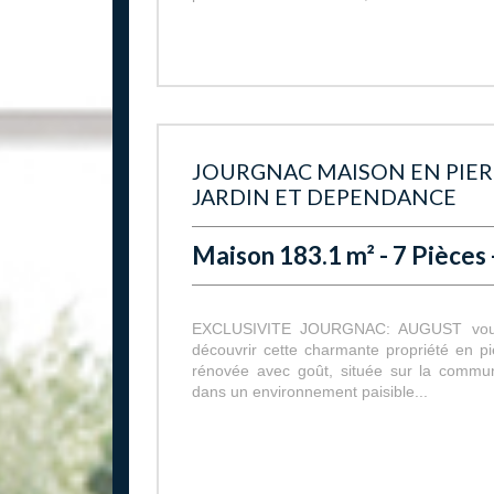
JOURGNAC MAISON EN PIER
JARDIN ET DEPENDANCE
Maison 183.1 m² - 7 Pièces 
EXCLUSIVITE JOURGNAC: AUGUST vous 
découvrir cette charmante propriété en pi
rénovée avec goût, située sur la commu
dans un environnement paisible...