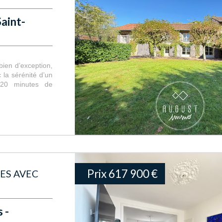
Saint-
ien d’exception,
 la sérénité d’un
 20 minutes de
Prix
617 900
€
ES AVEC
 -