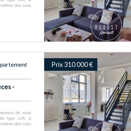
 mètres des rues
Prix
310 000
€
Appartement
ces -
 heureux de vous
de type Loft, à
 mètres des rues