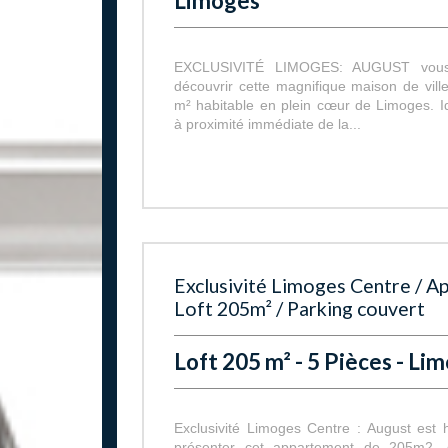
Limoges
EXCLUSIVITÉ LIMOGES: AUGUST vous 
découvrir cette magnifique maison de vill
m² habitable en plein cœur de Limoges. I
à proximité immédiate de la...
Exclusivité Limoges Centre / 
Loft 205m² / Parking couvert
Loft 205 m² - 5 Pièces - Li
Exclusivité Limoges Centre : August est
présenter cet appartement de 205m2, 